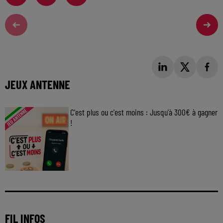
JEUX ANTENNE
C'est plus ou c'est moins : Jusqu'à 300€ à gagner
!
Jouez malin et visez le gros gain ! Chaque
jour à 8h50 avec Kris dans le Big Morning
FIL INFOS