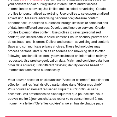
your consent and/or our legitimate interest: Store and/or access
information on a device; Use limited data to select advertising; Create
profiles for personalised advertising; Use profiles to select personalised
advertising; Measure advertising performance; Measure content
performance; Understand audiences through statistics or combinations
of data from different sources; Develop and improve services; Create
profiles to personalise content; Use profiles to select personalised
content; Use limited data to select content; Ensure security, prevent and
detect fraud, and fix errors; Deliver and present advertising and content;
Save and communicate privacy choices. These technologies may
process personal data such as IP address and browsing data to offer
following functionalities: Identify devices based on information actively
Du 14 au 30 août : 1er Open du Tennis Club de Tiercé
requested; Use precise geolocation data; Match and combine data from
other data sources; Link different devices; Identify devices based on
information transmitted automatically.
Vous pouvez accepter en cliquant sur "Accepter et fermer", ou affiner en
sélectionnant les finalités et/ou partenaires dans "Gérer mes choix".
Vous pouvez également refuser en cliquant sur "Continuer sans
accepter". Vos préférences ne s'appliqueront que pour ce site. Vous
pouvez mettre à jour vos choix, ou retirer votre consentement à tout
moment via le lien "Gérer les cookies" situé en bas de chaque page.