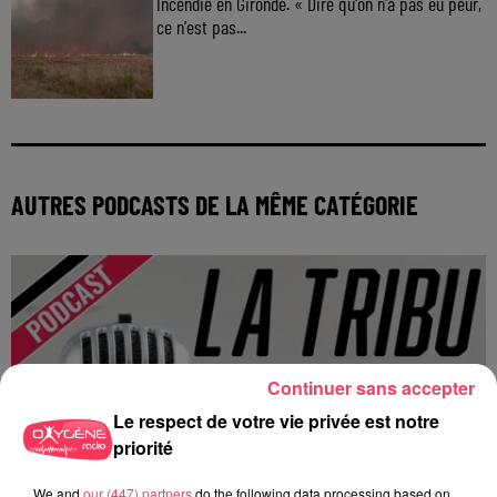
Incendie en Gironde. « Dire qu'on n'a pas eu peur,
ce n'est pas...
AUTRES PODCASTS DE LA MÊME CATÉGORIE
Continuer sans accepter
Le respect de votre vie privée est notre
priorité
We and
our (447) partners
do the following data processing based on