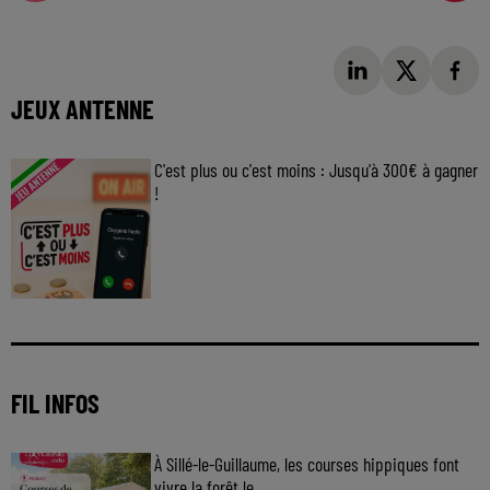
JEUX ANTENNE
C'est plus ou c'est moins : Jusqu'à 300€ à gagner
!
Jouez malin et visez le gros gain ! Chaque
jour à 8h50 avec Kris dans le Big Morning
FIL INFOS
À Sillé-le-Guillaume, les courses hippiques font
vivre la forêt le...