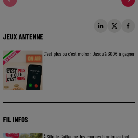
JEUX ANTENNE
C'est plus ou c'est moins : Jusqu'à 300€ à gagner
!
Jouez malin et visez le gros gain ! Chaque
jour à 8h50 avec Kris dans le Big Morning
FIL INFOS
À Sillé-le-Guillaume, les courses hippiques font