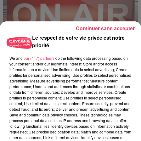
Continuer sans accepter
Le respect de votre vie privée est notre
priorité
C'est plus ou c'est moins ? - 18 06 2026
We and
our (447) partners
do the following data processing based on
your consent and/or our legitimate interest: Store and/or access
information on a device; Use limited data to select advertising; Create
profiles for personalised advertising; Use profiles to select personalised
advertising; Measure advertising performance; Measure content
performance; Understand audiences through statistics or combinations
of data from different sources; Develop and improve services; Create
profiles to personalise content; Use profiles to select personalised
content; Use limited data to select content; Ensure security, prevent and
detect fraud, and fix errors; Deliver and present advertising and content;
Save and communicate privacy choices. These technologies may
process personal data such as IP address and browsing data to offer
following functionalities: Identify devices based on information actively
requested; Use precise geolocation data; Match and combine data from
other data sources; Link different devices; Identify devices based on