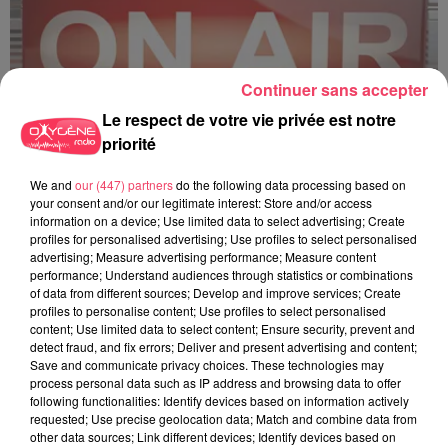
Continuer sans accepter
Le respect de votre vie privée est notre
priorité
C'est plus ou c'est moins ? - 18 06 2026
We and
our (447) partners
do the following data processing based on
your consent and/or our legitimate interest: Store and/or access
information on a device; Use limited data to select advertising; Create
profiles for personalised advertising; Use profiles to select personalised
advertising; Measure advertising performance; Measure content
performance; Understand audiences through statistics or combinations
of data from different sources; Develop and improve services; Create
profiles to personalise content; Use profiles to select personalised
content; Use limited data to select content; Ensure security, prevent and
detect fraud, and fix errors; Deliver and present advertising and content;
Save and communicate privacy choices. These technologies may
process personal data such as IP address and browsing data to offer
following functionalities: Identify devices based on information actively
requested; Use precise geolocation data; Match and combine data from
other data sources; Link different devices; Identify devices based on