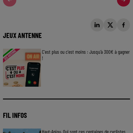
JEUX ANTENNE
C'est plus ou c'est moins : Jusqu'à 300€ à gagner
!
Jouez malin et visez le gros gain ! Chaque
jour à 8h50 avec Kris dans le Big Morning
FIL INFOS
Haut-Anjou. Qui sont ces centaines de cyclistes