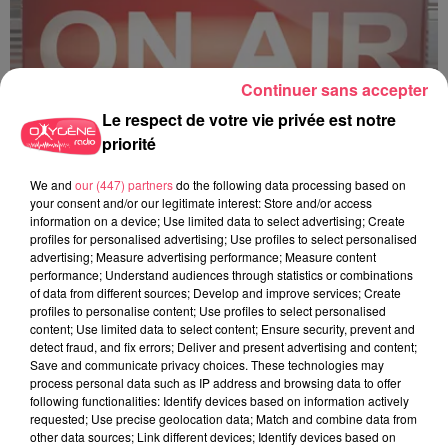
Continuer sans accepter
Le respect de votre vie privée est notre
priorité
C'est plus ou c'est moins ? - 18 06 2026
We and
our (447) partners
do the following data processing based on
your consent and/or our legitimate interest: Store and/or access
information on a device; Use limited data to select advertising; Create
profiles for personalised advertising; Use profiles to select personalised
advertising; Measure advertising performance; Measure content
performance; Understand audiences through statistics or combinations
of data from different sources; Develop and improve services; Create
profiles to personalise content; Use profiles to select personalised
content; Use limited data to select content; Ensure security, prevent and
detect fraud, and fix errors; Deliver and present advertising and content;
Save and communicate privacy choices. These technologies may
process personal data such as IP address and browsing data to offer
following functionalities: Identify devices based on information actively
requested; Use precise geolocation data; Match and combine data from
other data sources; Link different devices; Identify devices based on