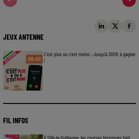
JEUX ANTENNE
C'est plus ou c'est moins : Jusqu'à 300€ à gagner
!
Jouez malin et visez le gros gain ! Chaque
jour à 8h50 avec Kris dans le Big Morning
FIL INFOS
À Sillé-le-Guillaume, les courses hippiques font