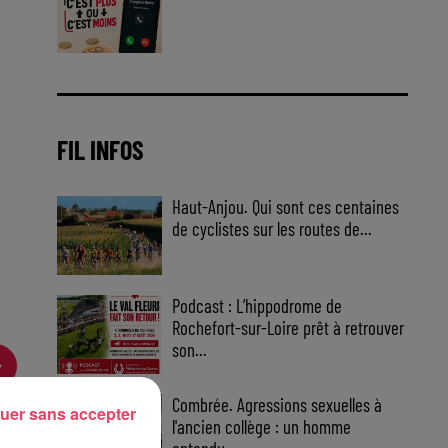
Jouez malin et visez le gros gain
! Chaque jour à 8h50 avec Kris
dans le Big Morning
FIL INFOS
Haut-Anjou. Qui sont ces centaines
de cyclistes sur les routes de...
Podcast : L’hippodrome de
Rochefort-sur-Loire prêt à retrouver
son...
Combrée. Agressions sexuelles à
uer sans accepter
l'ancien collège : un homme