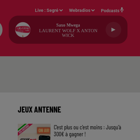
Live :
Segré
Webradios
Podcasts
Saxo Mwega
LAURENT WOLF X ANTON
WICK
JEUX ANTENNE
C'est plus ou c'est moins : Jusqu'à
300€ à gagner !