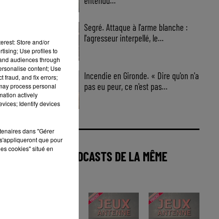
entendu...
Segré. Attaque à l'arme blanche :
l'agresseur interpellé, le...
erest: Store and/or
tising; Use profiles to
tand audiences through
personalise content; Use
Incendie en Gironde. « Dire qu'on n'a
 fraud, and fix errors;
pas eu peur, ce n'est pas...
 may process personal
mation actively
vices; Identify devices
rtenaires dans "Gérer
s'appliqueront que pour
les cookies" situé en
AUTRES PODCASTS DE LA MÊME
CATÉGORIE