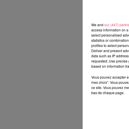
We and
our (447) partn
access information on a 
select personalised ad
statistics or combinatio
profiles to select person
Deliver and present adv
data such as IP address 
requested; Use precise g
based on information tra
Vous pouvez accepter en 
mes choix". Vous pouvez
ce site. Vous pouvez met
bas de chaque page.