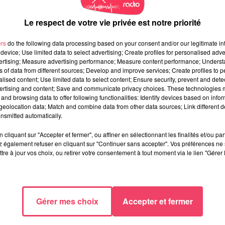
Le respect de votre vie privée est notre priorité
ers
do the following data processing based on your consent and/or our legitimate int
device; Use limited data to select advertising; Create profiles for personalised adver
vertising; Measure advertising performance; Measure content performance; Unders
ns of data from different sources; Develop and improve services; Create profiles to 
alised content; Use limited data to select content; Ensure security, prevent and detect
ertising and content; Save and communicate privacy choices. These technologies
and browsing data to offer following functionalities: Identify devices based on infor
eolocation data; Match and combine data from other data sources; Link different de
nsmitted automatically.
cliquant sur "Accepter et fermer", ou affiner en sélectionnant les finalités et/ou pa
 également refuser en cliquant sur "Continuer sans accepter". Vos préférences ne 
tre à jour vos choix, ou retirer votre consentement à tout moment via le lien "Gérer 
Gérer mes choix
Accepter et fermer