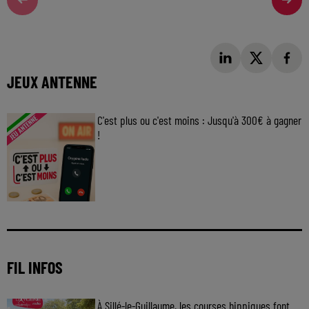
JEUX ANTENNE
C'est plus ou c'est moins : Jusqu'à 300€ à gagner
!
Jouez malin et visez le gros gain ! Chaque
jour à 8h50 avec Kris dans le Big Morning
FIL INFOS
À Sillé-le-Guillaume, les courses hippiques font