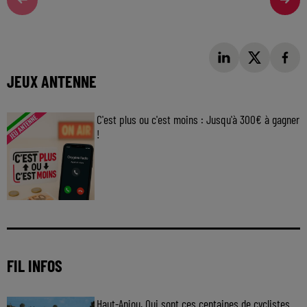
JEUX ANTENNE
C'est plus ou c'est moins : Jusqu'à 300€ à gagner
!
Jouez malin et visez le gros gain ! Chaque
jour à 8h50 avec Kris dans le Big Morning
FIL INFOS
Haut-Anjou. Qui sont ces centaines de cyclistes