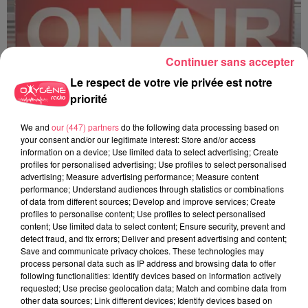
Continuer sans accepter
Le respect de votre vie privée est notre
priorité
C'est plus ou c'est moins ? - 18 06 2026
We and
our (447) partners
do the following data processing based on
your consent and/or our legitimate interest: Store and/or access
information on a device; Use limited data to select advertising; Create
profiles for personalised advertising; Use profiles to select personalised
advertising; Measure advertising performance; Measure content
performance; Understand audiences through statistics or combinations
of data from different sources; Develop and improve services; Create
profiles to personalise content; Use profiles to select personalised
content; Use limited data to select content; Ensure security, prevent and
detect fraud, and fix errors; Deliver and present advertising and content;
Save and communicate privacy choices. These technologies may
process personal data such as IP address and browsing data to offer
following functionalities: Identify devices based on information actively
requested; Use precise geolocation data; Match and combine data from
other data sources; Link different devices; Identify devices based on