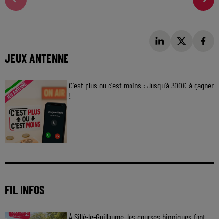
JEUX ANTENNE
C'est plus ou c'est moins : Jusqu'à 300€ à gagner
!
Jouez malin et visez le gros gain ! Chaque
jour à 8h50 avec Kris dans le Big Morning
FIL INFOS
À Sillé-le-Guillaume, les courses hippiques font