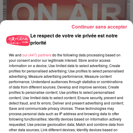
Continuer sans accepter
Le respect de votre vie privée est notre
priorité
C'est plus ou c'est moins ? - 18 06 2026
We and
our (447) partners
do the following data processing based on
your consent and/or our legitimate interest: Store and/or access
information on a device; Use limited data to select advertising; Create
profiles for personalised advertising; Use profiles to select personalised
advertising; Measure advertising performance; Measure content
performance; Understand audiences through statistics or combinations
of data from different sources; Develop and improve services; Create
profiles to personalise content; Use profiles to select personalised
content; Use limited data to select content; Ensure security, prevent and
detect fraud, and fix errors; Deliver and present advertising and content;
Save and communicate privacy choices. These technologies may
process personal data such as IP address and browsing data to offer
following functionalities: Identify devices based on information actively
requested; Use precise geolocation data; Match and combine data from
other data sources; Link different devices; Identify devices based on