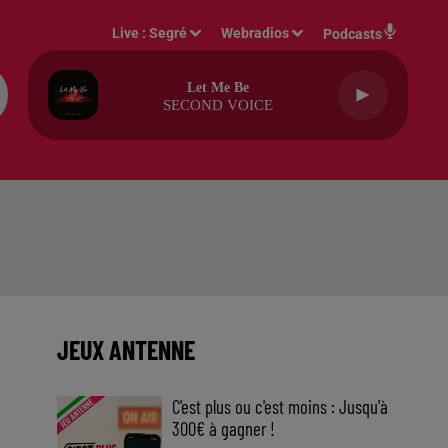
Live :
Segré
Webradios
Podcasts
Let Me Be
SECOND VOICE
JEUX ANTENNE
C'est plus ou c'est moins : Jusqu'à
300€ à gagner !