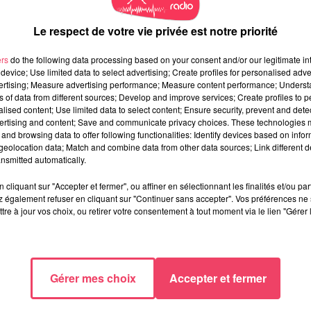
Le respect de votre vie privée est notre priorité
ers
do the following data processing based on your consent and/or our legitimate int
device; Use limited data to select advertising; Create profiles for personalised adver
vertising; Measure advertising performance; Measure content performance; Unders
ns of data from different sources; Develop and improve services; Create profiles to 
alised content; Use limited data to select content; Ensure security, prevent and detect
ertising and content; Save and communicate privacy choices. These technologies
and browsing data to offer following functionalities: Identify devices based on infor
eolocation data; Match and combine data from other data sources; Link different de
nsmitted automatically.
cliquant sur "Accepter et fermer", ou affiner en sélectionnant les finalités et/ou pa
 également refuser en cliquant sur "Continuer sans accepter". Vos préférences ne 
tre à jour vos choix, ou retirer votre consentement à tout moment via le lien "Gérer 
Gérer mes choix
Accepter et fermer