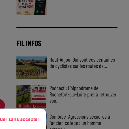
Jouez malin et visez le gros gain
! Chaque jour à 8h50 avec Kris
dans le Big Morning
FIL INFOS
Haut-Anjou. Qui sont ces centaines
de cyclistes sur les routes de...
Podcast : L’hippodrome de
Rochefort-sur-Loire prêt à retrouver
son...
Combrée. Agressions sexuelles à
uer sans accepter
l'ancien collège : un homme