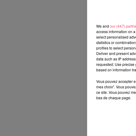
We and
our (447) partn
access information on a 
select personalised ad
statistics or combinatio
profiles to select person
Deliver and present adv
data such as IP address 
requested; Use precise g
based on information tra
Vous pouvez accepter en 
mes choix". Vous pouvez
ce site. Vous pouvez met
bas de chaque page.