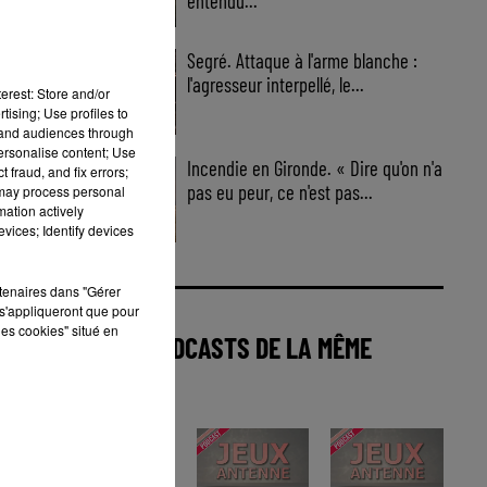
entendu...
Segré. Attaque à l'arme blanche :
l'agresseur interpellé, le...
erest: Store and/or
tising; Use profiles to
tand audiences through
personalise content; Use
Incendie en Gironde. « Dire qu'on n'a
 fraud, and fix errors;
pas eu peur, ce n'est pas...
 may process personal
mation actively
vices; Identify devices
rtenaires dans "Gérer
s'appliqueront que pour
les cookies" situé en
AUTRES PODCASTS DE LA MÊME
CATÉGORIE