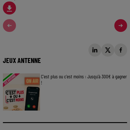
JEUX ANTENNE
C'est plus ou c'est moins : Jusqu'à 300€ à gagner
!
Jouez malin et visez le gros gain ! Chaque
jour à 8h50 avec Kris dans le Big Morning