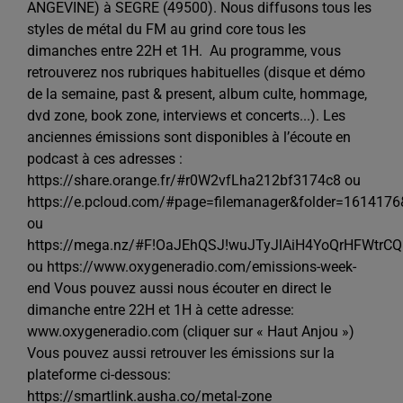
ANGEVINE) à SEGRE (49500). Nous diffusons tous les
styles de métal du FM au grind core tous les
dimanches entre 22H et 1H. Au programme, vous
retrouverez nos rubriques habituelles (disque et démo
de la semaine, past & present, album culte, hommage,
dvd zone, book zone, interviews et concerts...). Les
anciennes émissions sont disponibles à l’écoute en
podcast à ces adresses :
https://share.orange.fr/#r0W2vfLha212bf3174c8 ou
https://e.pcloud.com/#page=filemanager&folder=1614176&t
ou
https://mega.nz/#F!OaJEhQSJ!wuJTyJlAiH4YoQrHFWtrCQ
ou https://www.oxygeneradio.com/emissions-week-
end Vous pouvez aussi nous écouter en direct le
dimanche entre 22H et 1H à cette adresse:
www.oxygeneradio.com (cliquer sur « Haut Anjou »)
Vous pouvez aussi retrouver les émissions sur la
plateforme ci-dessous:
https://smartlink.ausha.co/metal-zone