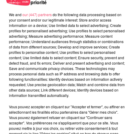
priorité
We and
our (447) partners
do the following data processing based on
your consent and/or our legitimate interest: Store and/or access
information on a device; Use limited data to select advertising; Create
profiles for personalised advertising; Use profiles to select personalised
advertising; Measure advertising performance; Measure content
performance; Understand audiences through statistics or combinations
of data from different sources; Develop and improve services; Create
profiles to personalise content; Use profiles to select personalised
content; Use limited data to select content; Ensure security, prevent and
detect fraud, and fix errors; Deliver and present advertising and content;
Save and communicate privacy choices. These technologies may
process personal data such as IP address and browsing data to offer
following functionalities: Identify devices based on information actively
Emission METAL ZONE N° 945 Spéciale REDSTONE du 19 Janvier
requested; Use precise geolocation data; Match and combine data from
2025 Part 1
other data sources; Link different devices; Identify devices based on
information transmitted automatically.
Vous pouvez accepter en cliquant sur "Accepter et fermer", ou affiner en
sélectionnant les finalités et/ou partenaires dans "Gérer mes choix".
Vous pouvez également refuser en cliquant sur "Continuer sans
accepter". Vos préférences ne s'appliqueront que pour ce site. Vous
pouvez mettre à jour vos choix, ou retirer votre consentement à tout
moment via le lien "Gérer les cookies" situé en bas de chaque page.