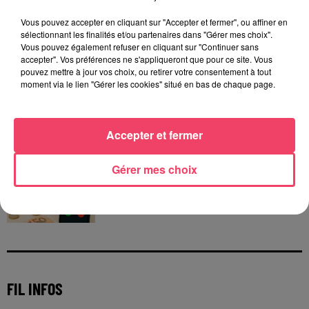
Vous pouvez accepter en cliquant sur "Accepter et fermer", ou affiner en
sélectionnant les finalités et/ou partenaires dans "Gérer mes choix".
Vous pouvez également refuser en cliquant sur "Continuer sans
accepter". Vos préférences ne s'appliqueront que pour ce site. Vous
pouvez mettre à jour vos choix, ou retirer votre consentement à tout
moment via le lien "Gérer les cookies" situé en bas de chaque page.
JEUX
Accepter et fermer
C'est plus ou c'est moins : Jusqu'à 300€ à gagner
!
Gérer mes choix
Jouez malin et visez le gros gain ! Chaque
jour à 8h50 avec Kris dans le Big Morning
FIL INFOS