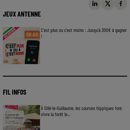
JEUX ANTENNE
C'est plus ou c'est moins : Jusqu'à 300€ à gagner
!
Jouez malin et visez le gros gain ! Chaque
jour à 8h50 avec Kris dans le Big Morning
FIL INFOS
À Sillé-le-Guillaume, les courses hippiques font
vivre la forêt le...