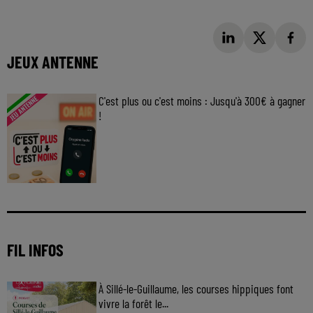
JEUX ANTENNE
C'est plus ou c'est moins : Jusqu'à 300€ à gagner
!
Jouez malin et visez le gros gain ! Chaque
jour à 8h50 avec Kris dans le Big Morning
FIL INFOS
À Sillé-le-Guillaume, les courses hippiques font
vivre la forêt le...