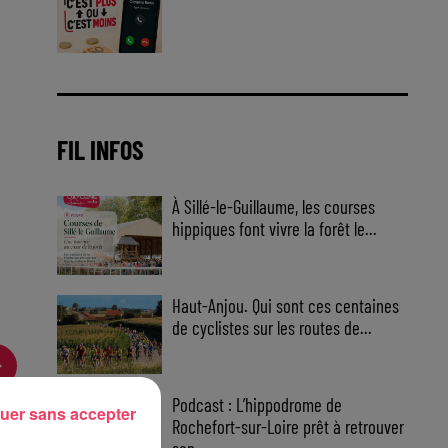
Jouez malin et visez le gros gain
! Chaque jour à 8h50 avec Kris
dans le Big Morning
FIL INFOS
À Sillé-le-Guillaume, les courses
hippiques font vivre la forêt le...
Haut-Anjou. Qui sont ces centaines
de cyclistes sur les routes de...
Podcast : L’hippodrome de
uer sans accepter
Rochefort-sur-Loire prêt à retrouver