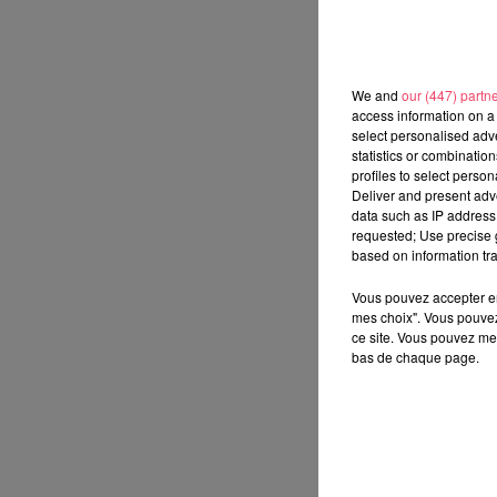
We and
our (447) partn
access information on a 
select personalised ad
statistics or combinatio
profiles to select person
Deliver and present adv
data such as IP address 
requested; Use precise g
based on information tra
Vous pouvez accepter en 
mes choix". Vous pouvez
ce site. Vous pouvez met
bas de chaque page.