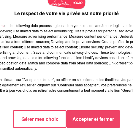
Le respect de votre vie privée est notre priorité
ers
do the following data processing based on your consent and/or our legitimate int
device; Use limited data to select advertising; Create profiles for personalised adver
vertising; Measure advertising performance; Measure content performance; Unders
ns of data from different sources; Develop and improve services; Create profiles to 
alised content; Use limited data to select content; Ensure security, prevent and detect
ertising and content; Save and communicate privacy choices. These technologies
and browsing data to offer following functionalities: Identify devices based on infor
eolocation data; Match and combine data from other data sources; Link different de
nsmitted automatically.
cliquant sur "Accepter et fermer", ou affiner en sélectionnant les finalités et/ou pa
 également refuser en cliquant sur "Continuer sans accepter". Vos préférences ne 
tre à jour vos choix, ou retirer votre consentement à tout moment via le lien "Gérer 
Gérer mes choix
Accepter et fermer