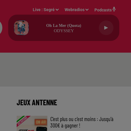
Live :
Segré
Webradios
Podcasts
Oh La Mer (quota)
ODYSSEY
JEUX ANTENNE
C'est plus ou c'est moins : Jusqu'à
300€ à gagner !