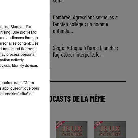
son...
Combrée. Agressions sexuelles à
l'ancien collège : un homme
erest: Store and/or
entendu...
tising; Use profiles to
tand audiences through
personalise content; Use
Segré. Attaque à l'arme blanche :
 fraud, and fix errors;
l'agresseur interpellé, le...
 may process personal
mation actively
vices; Identify devices
rtenaires dans "Gérer
s'appliqueront que pour
les cookies" situé en
AUTRES PODCASTS DE LA MÊME
CATÉGORIE