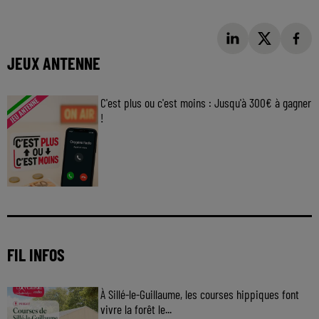
JEUX ANTENNE
C'est plus ou c'est moins : Jusqu'à 300€ à gagner
!
Jouez malin et visez le gros gain ! Chaque
jour à 8h50 avec Kris dans le Big Morning
FIL INFOS
À Sillé-le-Guillaume, les courses hippiques font
vivre la forêt le...