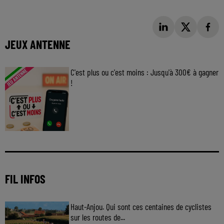
JEUX ANTENNE
C'est plus ou c'est moins : Jusqu'à 300€ à gagner
!
Jouez malin et visez le gros gain ! Chaque
jour à 8h50 avec Kris dans le Big Morning
FIL INFOS
Haut-Anjou. Qui sont ces centaines de cyclistes
sur les routes de...