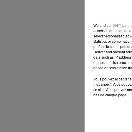
We and
our (447) partn
access information on a 
select personalised ad
statistics or combinatio
profiles to select person
Deliver and present adv
data such as IP address 
requested; Use precise g
based on information tra
Vous pouvez accepter en 
mes choix". Vous pouvez
ce site. Vous pouvez met
bas de chaque page.