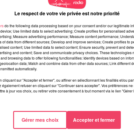
Le respect de votre vie privée est notre priorité
ers
do the following data processing based on your consent and/or our legitimate int
device; Use limited data to select advertising; Create profiles for personalised adver
vertising; Measure advertising performance; Measure content performance; Unders
ns of data from different sources; Develop and improve services; Create profiles to 
alised content; Use limited data to select content; Ensure security, prevent and detect
ertising and content; Save and communicate privacy choices. These technologies
and browsing data to offer following functionalities: Identify devices based on infor
eolocation data; Match and combine data from other data sources; Link different de
nsmitted automatically.
cliquant sur "Accepter et fermer", ou affiner en sélectionnant les finalités et/ou pa
 également refuser en cliquant sur "Continuer sans accepter". Vos préférences ne 
tre à jour vos choix, ou retirer votre consentement à tout moment via le lien "Gérer 
Gérer mes choix
Accepter et fermer