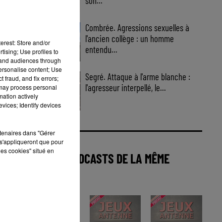
son...
Combrée. Agressions sexuelles à
l'ancien collège : un homme
erest: Store and/or
entendu...
tising; Use profiles to
tand audiences through
personalise content; Use
Segré. Attaque à l'arme blanche :
 fraud, and fix errors;
l'agresseur interpellé, le...
 may process personal
mation actively
vices; Identify devices
rtenaires dans "Gérer
s'appliqueront que pour
les cookies" situé en
AUTRES PODCASTS DE LA MÊME
CATÉGORIE