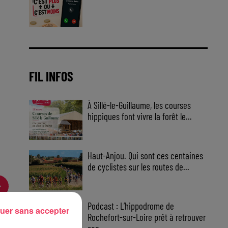
Jouez malin et visez le gros gain
! Chaque jour à 8h50 avec Kris
dans le Big Morning
FIL INFOS
À Sillé-le-Guillaume, les courses
hippiques font vivre la forêt le...
Haut-Anjou. Qui sont ces centaines
de cyclistes sur les routes de...
Podcast : L’hippodrome de
uer sans accepter
Rochefort-sur-Loire prêt à retrouver