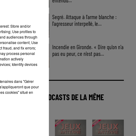
entendu...
Segré. Attaque à l'arme blanche :
l'agresseur interpellé, le...
erest: Store and/or
tising; Use profiles to
tand audiences through
personalise content; Use
Incendie en Gironde. « Dire qu'on n'a
 fraud, and fix errors;
pas eu peur, ce n'est pas...
 may process personal
mation actively
vices; Identify devices
rtenaires dans "Gérer
s'appliqueront que pour
les cookies" situé en
AUTRES PODCASTS DE LA MÊME
CATÉGORIE