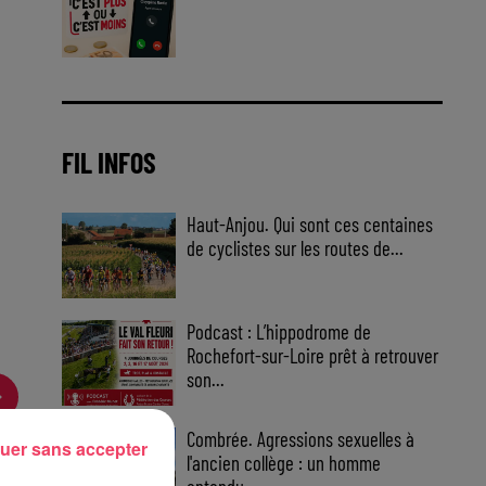
Jouez malin et visez le gros gain
! Chaque jour à 8h50 avec Kris
dans le Big Morning
FIL INFOS
Haut-Anjou. Qui sont ces centaines
de cyclistes sur les routes de...
Podcast : L’hippodrome de
Rochefort-sur-Loire prêt à retrouver
son...
Combrée. Agressions sexuelles à
uer sans accepter
l'ancien collège : un homme