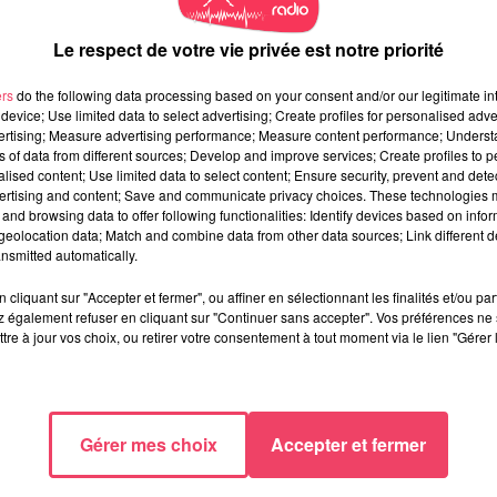
Le respect de votre vie privée est notre priorité
ers
do the following data processing based on your consent and/or our legitimate int
device; Use limited data to select advertising; Create profiles for personalised adver
vertising; Measure advertising performance; Measure content performance; Unders
ns of data from different sources; Develop and improve services; Create profiles to 
alised content; Use limited data to select content; Ensure security, prevent and detect
ertising and content; Save and communicate privacy choices. These technologies
and browsing data to offer following functionalities: Identify devices based on infor
eolocation data; Match and combine data from other data sources; Link different de
nsmitted automatically.
cliquant sur "Accepter et fermer", ou affiner en sélectionnant les finalités et/ou pa
 également refuser en cliquant sur "Continuer sans accepter". Vos préférences ne 
tre à jour vos choix, ou retirer votre consentement à tout moment via le lien "Gérer 
Gérer mes choix
Accepter et fermer