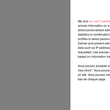
We and
our (447) partn
access information on a 
select personalised ad
statistics or combinatio
profiles to select person
Deliver and present adv
data such as IP address 
requested; Use precise g
based on information tra
Vous pouvez accepter en 
mes choix". Vous pouvez
ce site. Vous pouvez met
bas de chaque page.