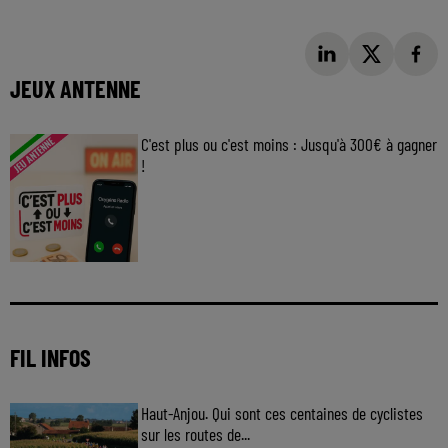
JEUX ANTENNE
C'est plus ou c'est moins : Jusqu'à 300€ à gagner
!
Jouez malin et visez le gros gain ! Chaque
jour à 8h50 avec Kris dans le Big Morning
FIL INFOS
Haut-Anjou. Qui sont ces centaines de cyclistes
sur les routes de...