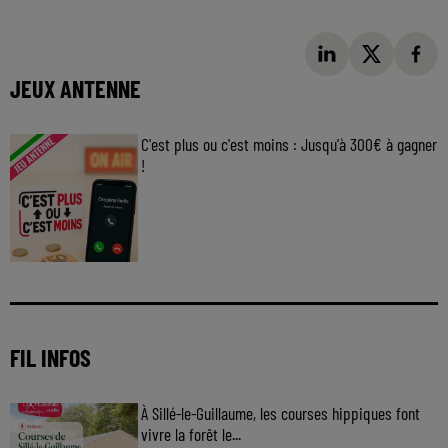
JEUX ANTENNE
C'est plus ou c'est moins : Jusqu'à 300€ à gagner
!
Jouez malin et visez le gros gain ! Chaque
jour à 8h50 avec Kris dans le Big Morning
FIL INFOS
À Sillé-le-Guillaume, les courses hippiques font
vivre la forêt le...