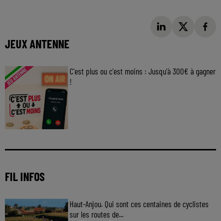
JEUX ANTENNE
C'est plus ou c'est moins : Jusqu'à 300€ à gagner
!
Jouez malin et visez le gros gain ! Chaque
jour à 8h50 avec Kris dans le Big Morning
FIL INFOS
Haut-Anjou. Qui sont ces centaines de cyclistes
sur les routes de...