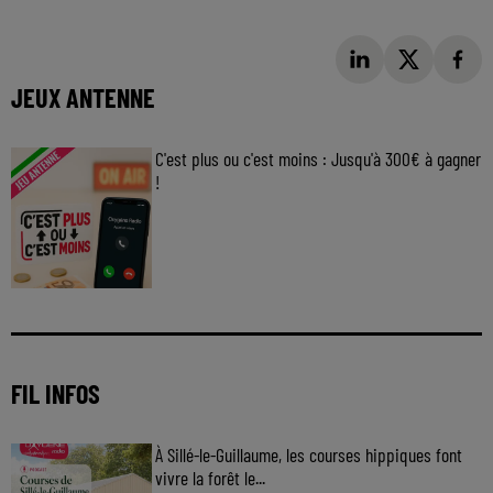
JEUX ANTENNE
C'est plus ou c'est moins : Jusqu'à 300€ à gagner
!
Jouez malin et visez le gros gain ! Chaque
jour à 8h50 avec Kris dans le Big Morning
FIL INFOS
À Sillé-le-Guillaume, les courses hippiques font
vivre la forêt le...