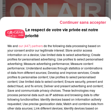
Continuer sans accepter
Le respect de votre vie privée est notre
priorité
C'est plus ou c'est moins ? - 18 06 2026
We and
our (447) partners
do the following data processing based on
your consent and/or our legitimate interest: Store and/or access
information on a device; Use limited data to select advertising; Create
profiles for personalised advertising; Use profiles to select personalised
advertising; Measure advertising performance; Measure content
performance; Understand audiences through statistics or combinations
of data from different sources; Develop and improve services; Create
profiles to personalise content; Use profiles to select personalised
content; Use limited data to select content; Ensure security, prevent and
detect fraud, and fix errors; Deliver and present advertising and content;
Save and communicate privacy choices. These technologies may
process personal data such as IP address and browsing data to offer
following functionalities: Identify devices based on information actively
requested; Use precise geolocation data; Match and combine data from
other data sources; Link different devices; Identify devices based on