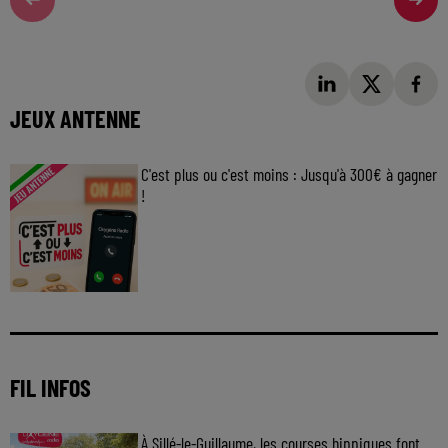
JEUX ANTENNE
C'est plus ou c'est moins : Jusqu'à 300€ à gagner
!
Jouez malin et visez le gros gain ! Chaque
jour à 8h50 avec Kris dans le Big Morning
FIL INFOS
À Sillé-le-Guillaume, les courses hippiques font