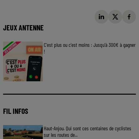
JEUX ANTENNE
C'est plus ou c'est moins : Jusqu'à 300€ à gagner
!
Jouez malin et visez le gros gain ! Chaque
jour à 8h50 avec Kris dans le Big Morning
FIL INFOS
Haut-Anjou. Qui sont ces centaines de cyclistes
sur les routes de...