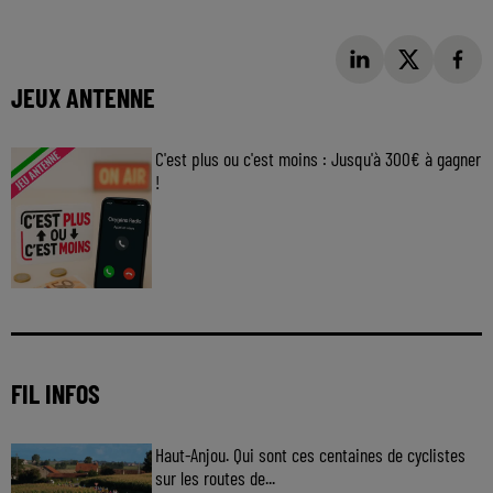
JEUX ANTENNE
C'est plus ou c'est moins : Jusqu'à 300€ à gagner
!
Jouez malin et visez le gros gain ! Chaque
jour à 8h50 avec Kris dans le Big Morning
FIL INFOS
Haut-Anjou. Qui sont ces centaines de cyclistes
sur les routes de...