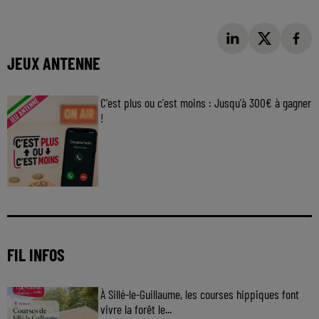
JEUX ANTENNE
C'est plus ou c'est moins : Jusqu'à 300€ à gagner
!
Jouez malin et visez le gros gain ! Chaque
jour à 8h50 avec Kris dans le Big Morning
FIL INFOS
À Sillé-le-Guillaume, les courses hippiques font
vivre la forêt le...