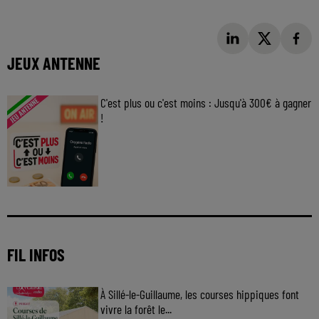
JEUX ANTENNE
C'est plus ou c'est moins : Jusqu'à 300€ à gagner
!
Jouez malin et visez le gros gain ! Chaque
jour à 8h50 avec Kris dans le Big Morning
FIL INFOS
À Sillé-le-Guillaume, les courses hippiques font
vivre la forêt le...