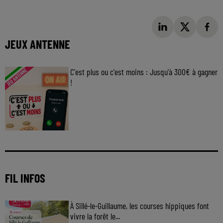
JEUX ANTENNE
C'est plus ou c'est moins : Jusqu'à 300€ à gagner
!
Jouez malin et visez le gros gain ! Chaque
jour à 8h50 avec Kris dans le Big Morning
FIL INFOS
À Sillé-le-Guillaume, les courses hippiques font
vivre la forêt le...