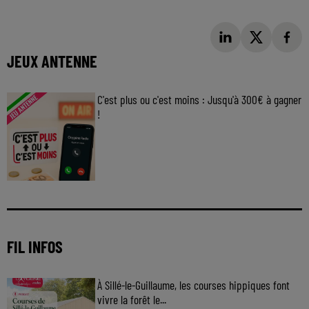
JEUX ANTENNE
C'est plus ou c'est moins : Jusqu'à 300€ à gagner
!
Jouez malin et visez le gros gain ! Chaque
jour à 8h50 avec Kris dans le Big Morning
FIL INFOS
À Sillé-le-Guillaume, les courses hippiques font
vivre la forêt le...