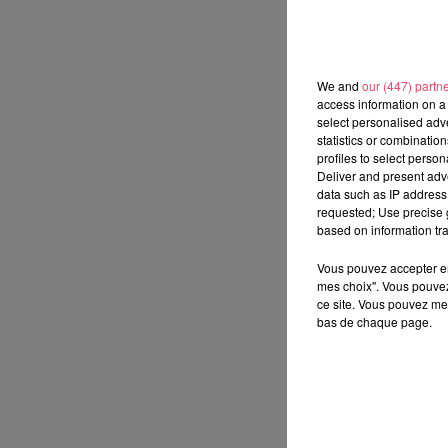
We and
our (447) partn
access information on a 
select personalised ad
statistics or combinatio
profiles to select person
Deliver and present adv
data such as IP address 
requested; Use precise g
based on information tra
Vous pouvez accepter en 
mes choix". Vous pouvez
ce site. Vous pouvez met
bas de chaque page.