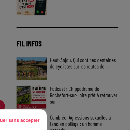
Jouez malin et visez le gros gain
! Chaque jour à 8h50 avec Kris
dans le Big Morning
FIL INFOS
Haut-Anjou. Qui sont ces centaines
de cyclistes sur les routes de...
Podcast : L’hippodrome de
Rochefort-sur-Loire prêt à retrouver
son...
Combrée. Agressions sexuelles à
uer sans accepter
l'ancien collège : un homme