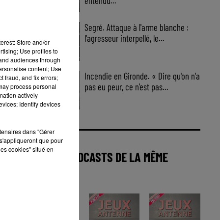
entendu...
Segré. Attaque à l'arme blanche :
l'agresseur interpellé, le...
erest: Store and/or
tising; Use profiles to
tand audiences through
personalise content; Use
Incendie en Gironde. « Dire qu'on n'a
 fraud, and fix errors;
pas eu peur, ce n'est pas...
 may process personal
mation actively
vices; Identify devices
rtenaires dans "Gérer
s'appliqueront que pour
les cookies" situé en
AUTRES PODCASTS DE LA MÊME
CATÉGORIE