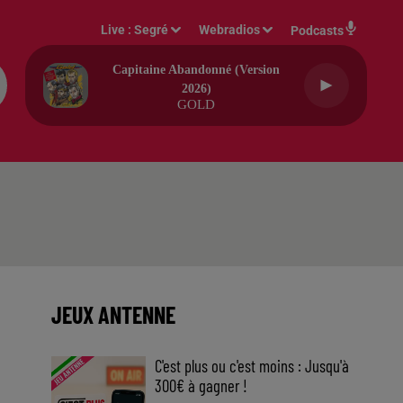
Live :
Segré
Webradios
Podcasts
Capitaine Abandonné (version
2026)
GOLD
JEUX ANTENNE
C'est plus ou c'est moins : Jusqu'à
300€ à gagner !