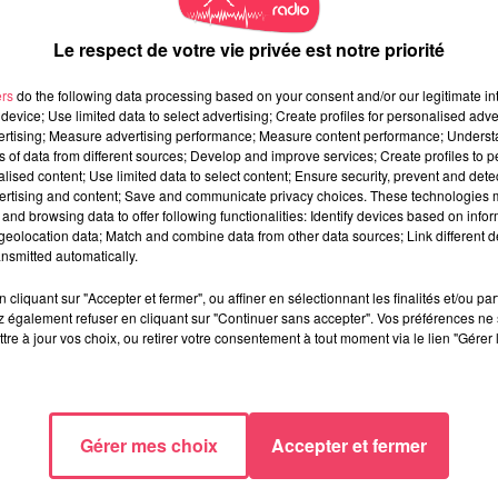
Le respect de votre vie privée est notre priorité
ers
do the following data processing based on your consent and/or our legitimate int
device; Use limited data to select advertising; Create profiles for personalised adver
vertising; Measure advertising performance; Measure content performance; Unders
ns of data from different sources; Develop and improve services; Create profiles to 
alised content; Use limited data to select content; Ensure security, prevent and detect
ertising and content; Save and communicate privacy choices. These technologies
and browsing data to offer following functionalities: Identify devices based on infor
eolocation data; Match and combine data from other data sources; Link different de
nsmitted automatically.
cliquant sur "Accepter et fermer", ou affiner en sélectionnant les finalités et/ou pa
 également refuser en cliquant sur "Continuer sans accepter". Vos préférences ne 
tre à jour vos choix, ou retirer votre consentement à tout moment via le lien "Gérer 
Gérer mes choix
Accepter et fermer