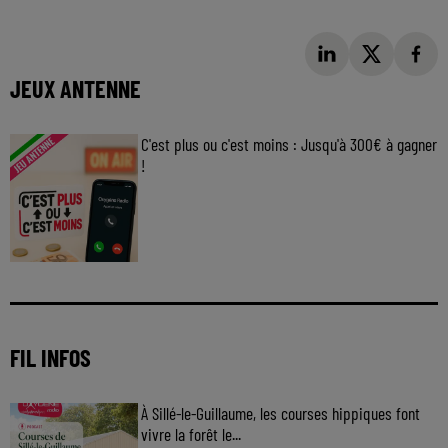
JEUX ANTENNE
C'est plus ou c'est moins : Jusqu'à 300€ à gagner
!
Jouez malin et visez le gros gain ! Chaque
jour à 8h50 avec Kris dans le Big Morning
FIL INFOS
À Sillé-le-Guillaume, les courses hippiques font
vivre la forêt le...