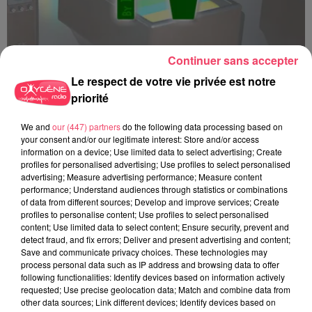
Continuer sans accepter
Le respect de votre vie privée est notre
priorité
Top 3 TV - 15 12 2025
We and
our (447) partners
do the following data processing based on
your consent and/or our legitimate interest: Store and/or access
information on a device; Use limited data to select advertising; Create
profiles for personalised advertising; Use profiles to select personalised
advertising; Measure advertising performance; Measure content
performance; Understand audiences through statistics or combinations
of data from different sources; Develop and improve services; Create
profiles to personalise content; Use profiles to select personalised
content; Use limited data to select content; Ensure security, prevent and
detect fraud, and fix errors; Deliver and present advertising and content;
Save and communicate privacy choices. These technologies may
process personal data such as IP address and browsing data to offer
following functionalities: Identify devices based on information actively
requested; Use precise geolocation data; Match and combine data from
other data sources; Link different devices; Identify devices based on