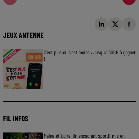
JEUX ANTENNE
C'est plus ou c'est moins : Jusqu'à 300€ à gagner
!
Jouez malin et visez le gros gain ! Chaque
jour à 8h50 avec Kris dans le Big Morning
FIL INFOS
Maine-et-Loire. Un encadrant sportif mis en