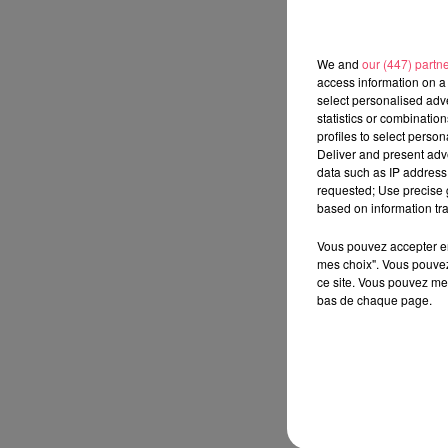
We and
our (447) partn
access information on a 
select personalised ad
statistics or combinatio
profiles to select person
Deliver and present adv
data such as IP address 
requested; Use precise g
based on information tra
Vous pouvez accepter en 
mes choix". Vous pouvez
ce site. Vous pouvez met
bas de chaque page.