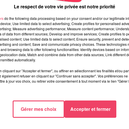
Le respect de votre vie privée est notre priorité
ers
do the following data processing based on your consent and/or our legitimate int
device; Use limited data to select advertising; Create profiles for personalised adver
vertising; Measure advertising performance; Measure content performance; Unders
ns of data from different sources; Develop and improve services; Create profiles to 
alised content; Use limited data to select content; Ensure security, prevent and detect
ertising and content; Save and communicate privacy choices. These technologies
and browsing data to offer following functionalities: Identify devices based on infor
eolocation data; Match and combine data from other data sources; Link different de
nsmitted automatically.
cliquant sur "Accepter et fermer", ou affiner en sélectionnant les finalités et/ou pa
 également refuser en cliquant sur "Continuer sans accepter". Vos préférences ne 
tre à jour vos choix, ou retirer votre consentement à tout moment via le lien "Gérer 
Gérer mes choix
Accepter et fermer