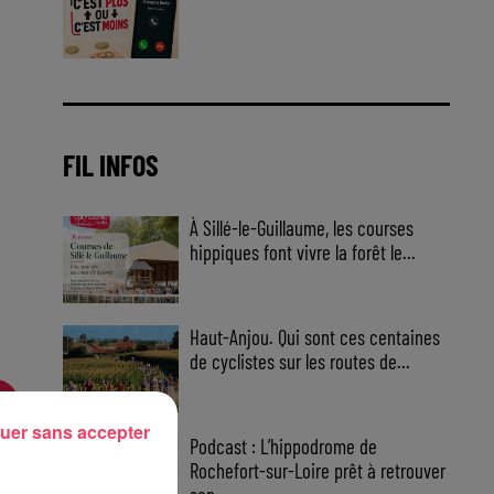
Jouez malin et visez le gros gain
! Chaque jour à 8h50 avec Kris
dans le Big Morning
FIL INFOS
À Sillé-le-Guillaume, les courses
hippiques font vivre la forêt le...
Haut-Anjou. Qui sont ces centaines
de cyclistes sur les routes de...
uer sans accepter
Podcast : L’hippodrome de
Rochefort-sur-Loire prêt à retrouver