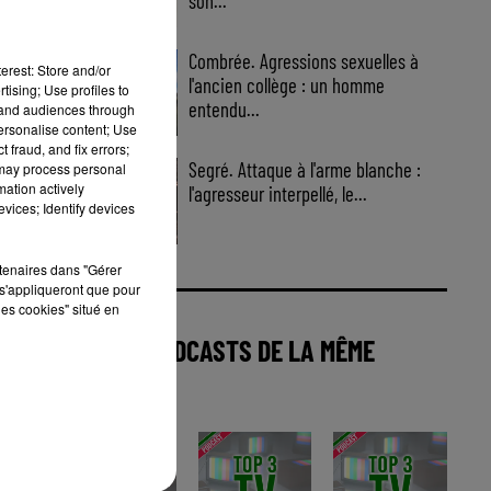
son...
Combrée. Agressions sexuelles à
erest: Store and/or
l'ancien collège : un homme
tising; Use profiles to
entendu...
tand audiences through
personalise content; Use
 fraud, and fix errors;
Segré. Attaque à l'arme blanche :
 may process personal
mation actively
l'agresseur interpellé, le...
vices; Identify devices
rtenaires dans "Gérer
s'appliqueront que pour
les cookies" situé en
AUTRES PODCASTS DE LA MÊME
CATÉGORIE