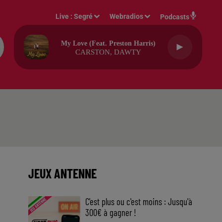
Live :
Segré
Webradios
Podcasts
My Love (feat. Preston Harris)
CARSTON, DAWTY
JEUX ANTENNE
C'est plus ou c'est moins : Jusqu'à
300€ à gagner !