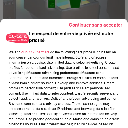
Continuer sans accepter
Le respect de votre vie privée est notre
priorité
Top 3 TV - 15 12 2025
We and
our (447) partners
do the following data processing based on
your consent and/or our legitimate interest: Store and/or access
information on a device; Use limited data to select advertising; Create
profiles for personalised advertising; Use profiles to select personalised
advertising; Measure advertising performance; Measure content
performance; Understand audiences through statistics or combinations
of data from different sources; Develop and improve services; Create
profiles to personalise content; Use profiles to select personalised
content; Use limited data to select content; Ensure security, prevent and
detect fraud, and fix errors; Deliver and present advertising and content;
Save and communicate privacy choices. These technologies may
process personal data such as IP address and browsing data to offer
following functionalities: Identify devices based on information actively
requested; Use precise geolocation data; Match and combine data from
other data sources; Link different devices; Identify devices based on