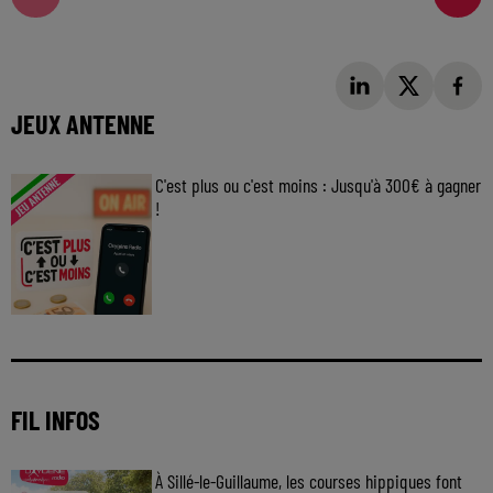
JEUX ANTENNE
C'est plus ou c'est moins : Jusqu'à 300€ à gagner
!
Jouez malin et visez le gros gain ! Chaque
jour à 8h50 avec Kris dans le Big Morning
FIL INFOS
À Sillé-le-Guillaume, les courses hippiques font