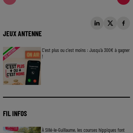
JEUX ANTENNE
C'est plus ou c'est moins : Jusqu'à 300€ à gagner
!
Jouez malin et visez le gros gain ! Chaque
jour à 8h50 avec Kris dans le Big Morning
FIL INFOS
À Sillé-le-Guillaume, les courses hippiques font