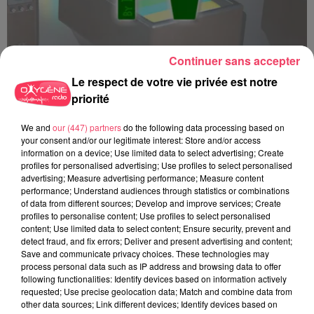
Continuer sans accepter
Le respect de votre vie privée est notre
priorité
Top 3 TV - 15 12 2025
We and
our (447) partners
do the following data processing based on
your consent and/or our legitimate interest: Store and/or access
information on a device; Use limited data to select advertising; Create
profiles for personalised advertising; Use profiles to select personalised
advertising; Measure advertising performance; Measure content
performance; Understand audiences through statistics or combinations
of data from different sources; Develop and improve services; Create
profiles to personalise content; Use profiles to select personalised
content; Use limited data to select content; Ensure security, prevent and
detect fraud, and fix errors; Deliver and present advertising and content;
Save and communicate privacy choices. These technologies may
process personal data such as IP address and browsing data to offer
following functionalities: Identify devices based on information actively
requested; Use precise geolocation data; Match and combine data from
other data sources; Link different devices; Identify devices based on