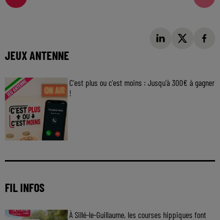
JEUX ANTENNE
C'est plus ou c'est moins : Jusqu'à 300€ à gagner
!
Jouez malin et visez le gros gain ! Chaque
jour à 8h50 avec Kris dans le Big Morning
FIL INFOS
À Sillé-le-Guillaume, les courses hippiques font