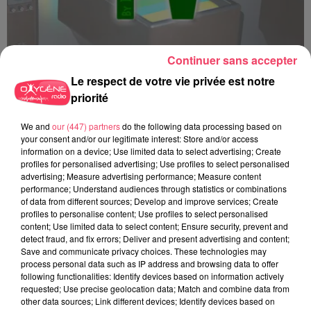
Continuer sans accepter
Le respect de votre vie privée est notre
priorité
Top 3 TV - 15 12 2025
We and
our (447) partners
do the following data processing based on
your consent and/or our legitimate interest: Store and/or access
information on a device; Use limited data to select advertising; Create
profiles for personalised advertising; Use profiles to select personalised
advertising; Measure advertising performance; Measure content
performance; Understand audiences through statistics or combinations
of data from different sources; Develop and improve services; Create
profiles to personalise content; Use profiles to select personalised
content; Use limited data to select content; Ensure security, prevent and
detect fraud, and fix errors; Deliver and present advertising and content;
Save and communicate privacy choices. These technologies may
process personal data such as IP address and browsing data to offer
following functionalities: Identify devices based on information actively
requested; Use precise geolocation data; Match and combine data from
other data sources; Link different devices; Identify devices based on