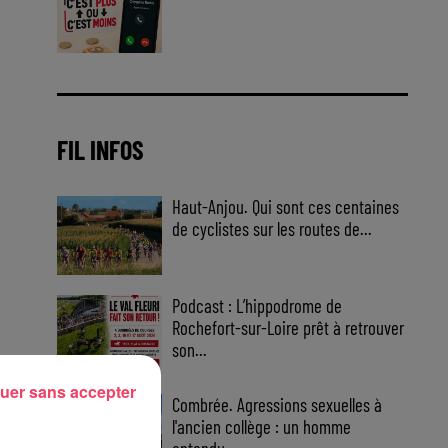
Jouez malin et visez le gros gain
! Chaque jour à 8h50 avec Kris
dans le Big Morning
FIL INFOS
Haut-Anjou. Qui sont ces centaines
de cyclistes sur les routes de...
Podcast : L’hippodrome de
Rochefort-sur-Loire prêt à retrouver
son...
uer sans accepter
Combrée. Agressions sexuelles à
l'ancien collège : un homme