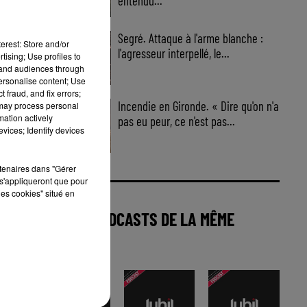
entendu...
Segré. Attaque à l'arme blanche :
erest: Store and/or
l'agresseur interpellé, le...
tising; Use profiles to
tand audiences through
personalise content; Use
 fraud, and fix errors;
Incendie en Gironde. « Dire qu'on n'a
 may process personal
mation actively
pas eu peur, ce n'est pas...
vices; Identify devices
rtenaires dans "Gérer
s'appliqueront que pour
les cookies" situé en
AUTRES PODCASTS DE LA MÊME
CATÉGORIE