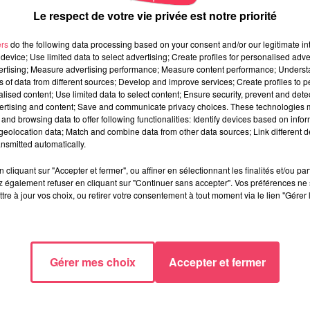
Le respect de votre vie privée est notre priorité
ers
do the following data processing based on your consent and/or our legitimate int
device; Use limited data to select advertising; Create profiles for personalised adver
vertising; Measure advertising performance; Measure content performance; Unders
ns of data from different sources; Develop and improve services; Create profiles to 
alised content; Use limited data to select content; Ensure security, prevent and detect
ertising and content; Save and communicate privacy choices. These technologies
and browsing data to offer following functionalities: Identify devices based on infor
eolocation data; Match and combine data from other data sources; Link different de
nsmitted automatically.
cliquant sur "Accepter et fermer", ou affiner en sélectionnant les finalités et/ou pa
 également refuser en cliquant sur "Continuer sans accepter". Vos préférences ne 
tre à jour vos choix, ou retirer votre consentement à tout moment via le lien "Gérer 
Gérer mes choix
Accepter et fermer