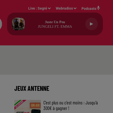
Live :
Segré
Webradios
Podcasts
Juste Un Peu
JUNGELI FT. EMMA
JEUX ANTENNE
C'est plus ou c'est moins : Jusqu'à
300€ à gagner !