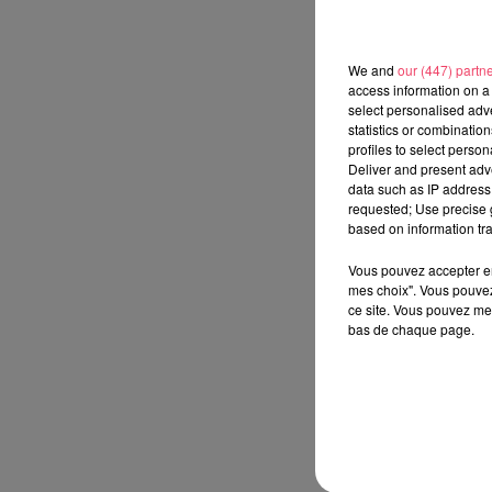
We and
our (447) partn
access information on a 
select personalised ad
statistics or combinatio
profiles to select person
Deliver and present adv
data such as IP address 
requested; Use precise g
based on information tra
Vous pouvez accepter en 
mes choix". Vous pouvez
ce site. Vous pouvez met
bas de chaque page.