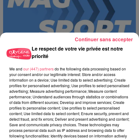
Continuer sans accepter
Le respect de votre vie privée est notre
priorité
We and
our (447) partners
do the following data processing based on
your consent and/or our legitimate interest: Store and/or access
information on a device; Use limited data to select advertising; Create
MAGSPORT SOIR 49 07/08/26
profiles for personalised advertising; Use profiles to select personalised
advertising; Measure advertising performance; Measure content
performance; Understand audiences through statistics or combinations
of data from different sources; Develop and improve services; Create
profiles to personalise content; Use profiles to select personalised
content; Use limited data to select content; Ensure security, prevent and
detect fraud, and fix errors; Deliver and present advertising and content;
Save and communicate privacy choices. These technologies may
process personal data such as IP address and browsing data to offer
following functionalities: Identify devices based on information actively