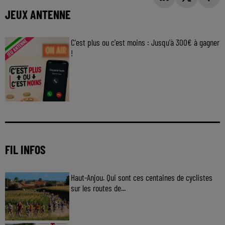
JEUX ANTENNE
C'est plus ou c'est moins : Jusqu'à 300€ à gagner
!
Jouez malin et visez le gros gain ! Chaque
jour à 8h50 avec Kris dans le Big Morning
FIL INFOS
Haut-Anjou. Qui sont ces centaines de cyclistes
sur les routes de...