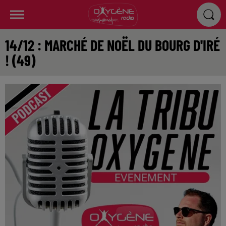
14/12 : MARCHÉ DE NOËL DU BOURG D'IRÉ
! (49)