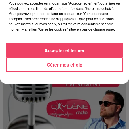
Vous pouvez accepter en cliquant sur "Accepter et fermer", ou affiner en
sélectionnant les finalités et/ou partenaires dans "Gérer mes choix".
Vous pouvez également refuser en cliquant sur "Continuer sans
accepter". Vos préférences ne s'appliqueront que pour ce site. Vous
pouvez mettre à jour vos choix, ou retirer votre consentement à tout
Du 14 au 30 août : 1er Open du Tennis Club de Tiercé
moment via le lien "Gérer les cookies" situé en bas de chaque page.
Accepter et fermer
Gérer mes choix