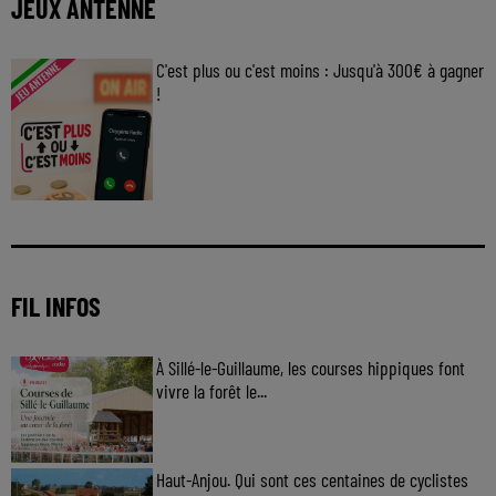
JEUX ANTENNE
C'est plus ou c'est moins : Jusqu'à 300€ à gagner
!
Jouez malin et visez le gros gain ! Chaque
jour à 8h50 avec Kris dans le Big Morning
FIL INFOS
À Sillé-le-Guillaume, les courses hippiques font
vivre la forêt le...
Haut-Anjou. Qui sont ces centaines de cyclistes