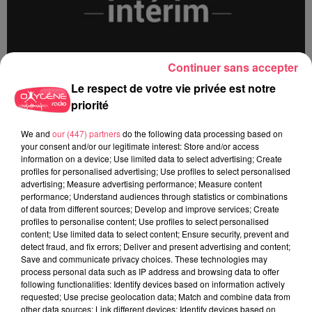
Continuer sans accepter
Le respect de votre vie privée est notre
priorité
We and
our (447) partners
do the following data processing based on
13/12 - Loire Atlantique
your consent and/or our legitimate interest: Store and/or access
information on a device; Use limited data to select advertising; Create
profiles for personalised advertising; Use profiles to select personalised
advertising; Measure advertising performance; Measure content
performance; Understand audiences through statistics or combinations
of data from different sources; Develop and improve services; Create
profiles to personalise content; Use profiles to select personalised
content; Use limited data to select content; Ensure security, prevent and
detect fraud, and fix errors; Deliver and present advertising and content;
Save and communicate privacy choices. These technologies may
process personal data such as IP address and browsing data to offer
following functionalities: Identify devices based on information actively
requested; Use precise geolocation data; Match and combine data from
other data sources; Link different devices; Identify devices based on