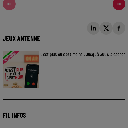
JEUX ANTENNE
C'est plus ou c'est moins : Jusqu'à 300€ à gagner
!
Jouez malin et visez le gros gain ! Chaque
jour à 8h50 avec Kris dans le Big Morning
FIL INFOS