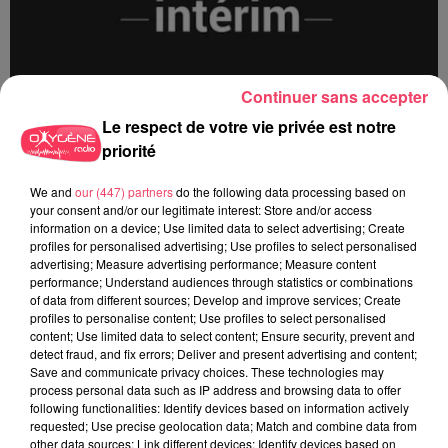
Continuer sans accepter
Le respect de votre vie privée est notre
priorité
We and
our (447) partners
do the following data processing based on
13/12 - Loire Atlantique
your consent and/or our legitimate interest: Store and/or access
information on a device; Use limited data to select advertising; Create
profiles for personalised advertising; Use profiles to select personalised
advertising; Measure advertising performance; Measure content
performance; Understand audiences through statistics or combinations
of data from different sources; Develop and improve services; Create
profiles to personalise content; Use profiles to select personalised
content; Use limited data to select content; Ensure security, prevent and
detect fraud, and fix errors; Deliver and present advertising and content;
Save and communicate privacy choices. These technologies may
process personal data such as IP address and browsing data to offer
following functionalities: Identify devices based on information actively
requested; Use precise geolocation data; Match and combine data from
other data sources; Link different devices; Identify devices based on