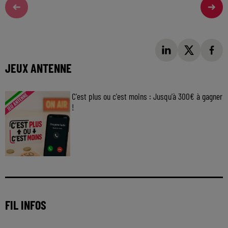
JEUX ANTENNE
C'est plus ou c'est moins : Jusqu'à 300€ à gagner
!
Jouez malin et visez le gros gain ! Chaque
jour à 8h50 avec Kris dans le Big Morning
FIL INFOS