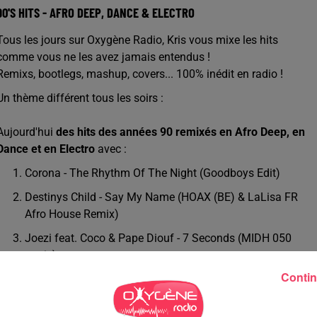
90'S HITS - AFRO DEEP, DANCE & ELECTRO
Tous les jours sur Oxygène Radio, Kris vous mixe les hits
comme vous ne les avez jamais entendus !
Remixs, bootlegs, mashup, covers... 100% inédit en radio !
Un thème différent tous les soirs :
Aujourd'hui
des hits des années 90 remixés en Afro Deep, en
Dance et en Electro
avec :
Corona - The Rhythm Of The Night (Goodboys Edit)
Destinys Child - Say My Name (HOAX (BE) & LaLisa FR
Afro House Remix)
Joezi feat. Coco & Pape Diouf - 7 Seconds (MIDH 050
remix)
Contin
French Caviar - Dori Me (Era - Ameno)
Milk Inc. - La Vache (GR1NDU Future Rave Remix 2023)