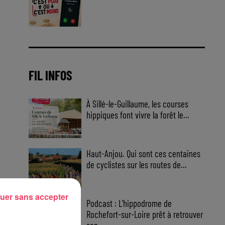
Jouez malin et visez le gros gain
! Chaque jour à 8h50 avec Kris
dans le Big Morning
FIL INFOS
À Sillé-le-Guillaume, les courses
hippiques font vivre la forêt le...
Haut-Anjou. Qui sont ces centaines
de cyclistes sur les routes de...
uer sans accepter
Podcast : L’hippodrome de
Rochefort-sur-Loire prêt à retrouver