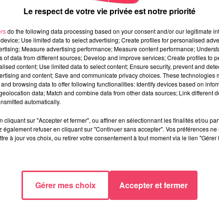
Le respect de votre vie privée est notre priorité
ers
do the following data processing based on your consent and/or our legitimate int
device; Use limited data to select advertising; Create profiles for personalised adver
vertising; Measure advertising performance; Measure content performance; Unders
ns of data from different sources; Develop and improve services; Create profiles to 
alised content; Use limited data to select content; Ensure security, prevent and detect
ertising and content; Save and communicate privacy choices. These technologies
and browsing data to offer following functionalities: Identify devices based on infor
eolocation data; Match and combine data from other data sources; Link different de
nsmitted automatically.
cliquant sur "Accepter et fermer", ou affiner en sélectionnant les finalités et/ou pa
 également refuser en cliquant sur "Continuer sans accepter". Vos préférences ne 
tre à jour vos choix, ou retirer votre consentement à tout moment via le lien "Gérer 
Gérer mes choix
Accepter et fermer