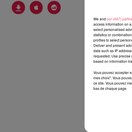
We and
our (447) partn
access information on a 
select personalised ad
statistics or combinatio
profiles to select person
Deliver and present adv
data such as IP address 
requested; Use precise g
based on information tra
Vous pouvez accepter en 
mes choix". Vous pouvez
ce site. Vous pouvez met
bas de chaque page.