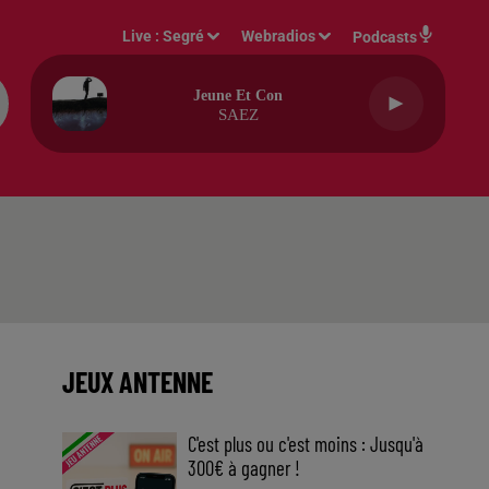
Live :
Segré
Webradios
Podcasts
Jeune Et Con
SAEZ
JEUX ANTENNE
C'est plus ou c'est moins : Jusqu'à
300€ à gagner !