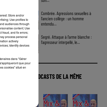
son...
Combrée. Agressions sexuelles à
erest: Store and/or
l'ancien collège : un homme
tising; Use profiles to
entendu...
tand audiences through
personalise content; Use
 fraud, and fix errors;
Segré. Attaque à l'arme blanche :
 may process personal
mation actively
l'agresseur interpellé, le...
vices; Identify devices
rtenaires dans "Gérer
s'appliqueront que pour
les cookies" situé en
AUTRES PODCASTS DE LA MÊME
CATÉGORIE