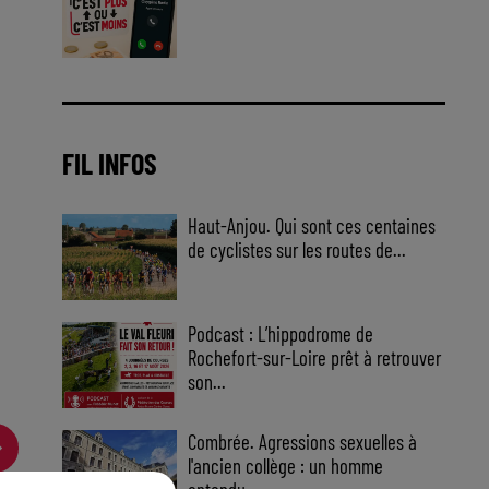
Jouez malin et visez le gros gain
! Chaque jour à 8h50 avec Kris
dans le Big Morning
FIL INFOS
Haut-Anjou. Qui sont ces centaines
de cyclistes sur les routes de...
Podcast : L’hippodrome de
Rochefort-sur-Loire prêt à retrouver
son...
Combrée. Agressions sexuelles à
l'ancien collège : un homme