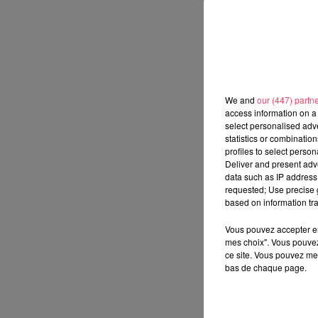
We and
our (447) partn
access information on a 
select personalised ad
statistics or combinatio
profiles to select person
Deliver and present adv
data such as IP address 
requested; Use precise g
based on information tra
Vous pouvez accepter en 
mes choix". Vous pouvez
ce site. Vous pouvez met
bas de chaque page.