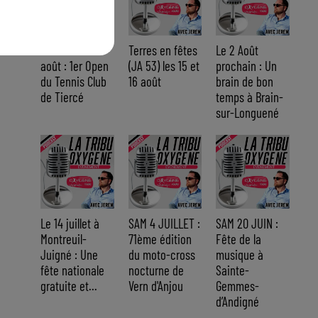
Du 14 au 30
Terres en fêtes
Le 2 Août
août : 1er Open
(JA 53) les 15 et
prochain : Un
du Tennis Club
16 août
brain de bon
de Tiercé
temps à Brain-
sur-Longuené
Le 14 juillet à
SAM 4 JUILLET :
SAM 20 JUIN :
Montreuil-
71ème édition
Fête de la
Juigné : Une
du moto-cross
musique à
fête nationale
nocturne de
Sainte-
gratuite et...
Vern d'Anjou
Gemmes-
d’Andigné