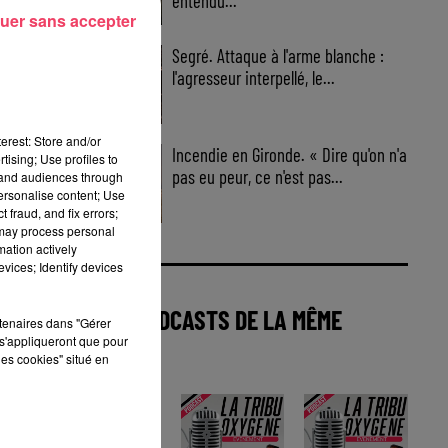
entendu...
uer sans accepter
Segré. Attaque à l'arme blanche :
l'agresseur interpellé, le...
erest: Store and/or
Incendie en Gironde. « Dire qu'on n'a
tising; Use profiles to
pas eu peur, ce n'est pas...
tand audiences through
personalise content; Use
 fraud, and fix errors;
 may process personal
mation actively
vices; Identify devices
AUTRES PODCASTS DE LA MÊME
rtenaires dans "Gérer
s'appliqueront que pour
CATÉGORIE
les cookies" situé en