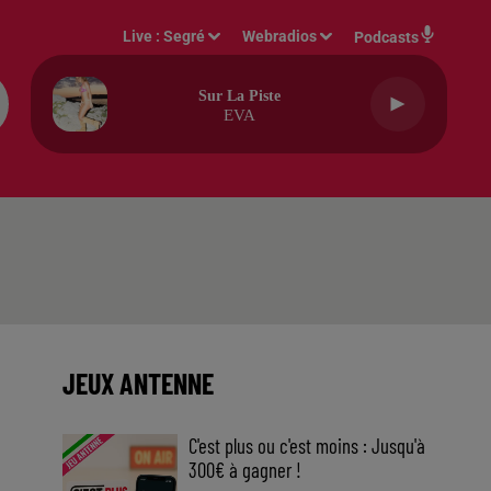
Live :
Segré
Webradios
Podcasts
Sur La Piste
EVA
JEUX ANTENNE
C'est plus ou c'est moins : Jusqu'à
300€ à gagner !