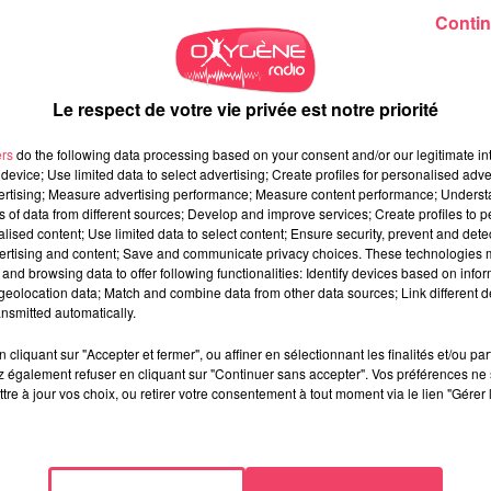
Contin
Le respect de votre vie privée est notre priorité
ers
do the following data processing based on your consent and/or our legitimate int
device; Use limited data to select advertising; Create profiles for personalised adver
vertising; Measure advertising performance; Measure content performance; Unders
ns of data from different sources; Develop and improve services; Create profiles to 
alised content; Use limited data to select content; Ensure security, prevent and detect
ertising and content; Save and communicate privacy choices. These technologies
and browsing data to offer following functionalities: Identify devices based on infor
eolocation data; Match and combine data from other data sources; Link different de
nsmitted automatically.
cliquant sur "Accepter et fermer", ou affiner en sélectionnant les finalités et/ou pa
 également refuser en cliquant sur "Continuer sans accepter". Vos préférences ne 
tre à jour vos choix, ou retirer votre consentement à tout moment via le lien "Gérer 