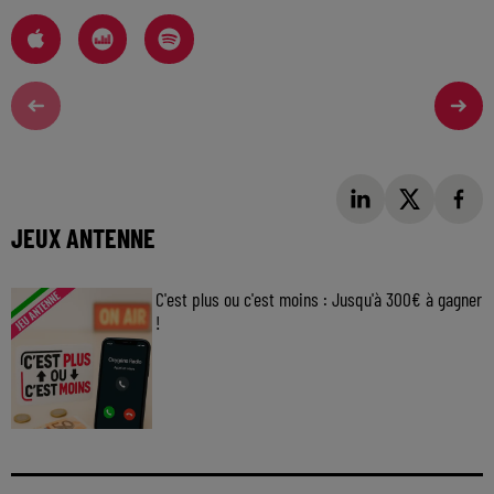
JEUX ANTENNE
C'est plus ou c'est moins : Jusqu'à 300€ à gagner
!
Jouez malin et visez le gros gain ! Chaque
jour à 8h50 avec Kris dans le Big Morning