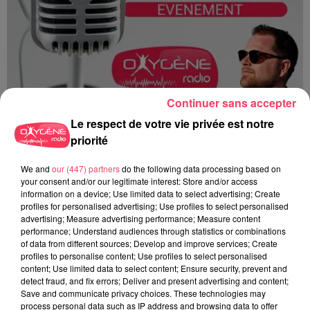
Continuer sans accepter
Le respect de votre vie privée est notre
priorité
We and
our (447) partners
do the following data processing based on
your consent and/or our legitimate interest: Store and/or access
Du 14 au 30 août : 1er Open du Tennis Club de Tiercé
information on a device; Use limited data to select advertising; Create
profiles for personalised advertising; Use profiles to select personalised
advertising; Measure advertising performance; Measure content
performance; Understand audiences through statistics or combinations
of data from different sources; Develop and improve services; Create
profiles to personalise content; Use profiles to select personalised
content; Use limited data to select content; Ensure security, prevent and
detect fraud, and fix errors; Deliver and present advertising and content;
Save and communicate privacy choices. These technologies may
process personal data such as IP address and browsing data to offer