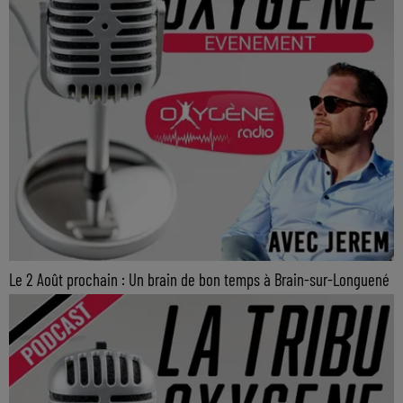
Le 2 Août prochain : Un brain de bon temps à Brain-sur-Longuené