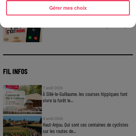
C'est plus ou c'est moins : Jusqu'à 300€ à gagner
Gérer mes choix
!
Jouez malin et visez le gros gain ! Chaque
jour à 8h50 avec Kris dans le Big Morning
FIL INFOS
7 août 2026
À Sillé-le-Guillaume, les courses hippiques font
vivre la forêt le...
4 août 2026
Haut-Anjou. Qui sont ces centaines de cyclistes
sur les routes de...