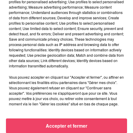
profiles for personalised advertising; Use profiles to select personalised
advertising; Measure advertising performance; Measure content
performance; Understand audiences through statistics or combinations
of data from different sources; Develop and improve services; Create
profiles to personalise content; Use profiles to select personalised
content; Use limited data to select content; Ensure security, prevent and
detect fraud, and fix errors; Deliver and present advertising and content;
Save and communicate privacy choices. These technologies may
process personal data such as IP address and browsing data to offer
following functionalities: Identify devices based on information actively
requested; Use precise geolocation data; Match and combine data from
other data sources; Link different devices; Identify devices based on
information transmitted automatically.
Vous pouvez accepter en cliquant sur "Accepter et fermer", ou affiner en
sélectionnant les finalités et/ou partenaires dans "Gérer mes choix".
Vous pouvez également refuser en cliquant sur "Continuer sans
29 juillet 2026
accepter". Vos préférences ne s'appliqueront que pour ce site. Vous
INCENDIE EN GIRONDE. « DIRE QU'ON N'A PAS EU PEUR, CE N'EST
pouvez mettre à jour vos choix, ou retirer votre consentement à tout
PAS...
moment via le lien "Gérer les cookies" situé en bas de chaque page.
JEUX
Accepter et fermer