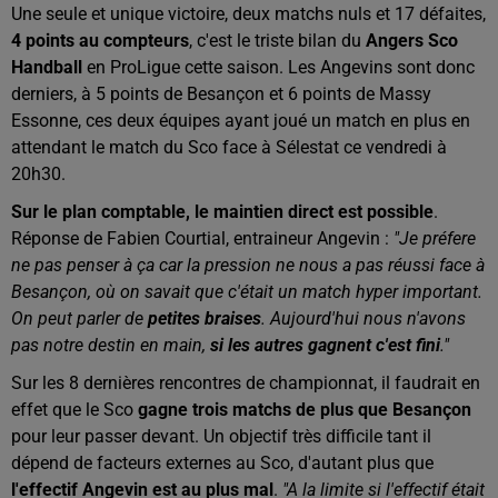
Une seule et unique victoire, deux matchs nuls et 17 défaites,
4 points au compteurs
, c'est le triste bilan du
Angers Sco
Handball
en ProLigue cette saison. Les Angevins sont donc
derniers, à 5 points de Besançon et 6 points de Massy
Essonne, ces deux équipes ayant joué un match en plus en
attendant le match du Sco face à Sélestat ce vendredi à
20h30.
Sur le plan comptable, le maintien direct est possible
.
Réponse de Fabien Courtial, entraineur Angevin :
"Je préfere
ne pas penser à ça car la pression ne nous a pas réussi face à
Besançon, où on savait que c'était un match hyper important.
On peut parler de
petites braises
. Aujourd'hui nous n'avons
pas notre destin en main,
si les autres gagnent c'est fini
."
Sur les 8 dernières rencontres de championnat, il faudrait en
effet que le Sco
gagne trois matchs de plus que Besançon
pour leur passer devant. Un objectif très difficile tant il
dépend de facteurs externes au Sco, d'autant plus que
l'effectif Angevin est au plus mal
.
"A la limite si l'effectif était