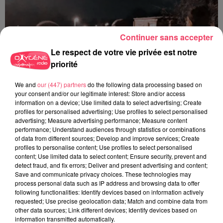
Continuer sans accepter
Le respect de votre vie privée est notre
priorité
We and
our (447) partners
do the following data processing based on
your consent and/or our legitimate interest: Store and/or access
information on a device; Use limited data to select advertising; Create
profiles for personalised advertising; Use profiles to select personalised
advertising; Measure advertising performance; Measure content
performance; Understand audiences through statistics or combinations
of data from different sources; Develop and improve services; Create
profiles to personalise content; Use profiles to select personalised
content; Use limited data to select content; Ensure security, prevent and
detect fraud, and fix errors; Deliver and present advertising and content;
29 juillet 2026
Save and communicate privacy choices. These technologies may
SEGRÉ. ATTAQUE À L'ARME BLANCHE : L'AGRESSEUR INTERPELLÉ,
process personal data such as IP address and browsing data to offer
LE...
following functionalities: Identify devices based on information actively
requested; Use precise geolocation data; Match and combine data from
other data sources; Link different devices; Identify devices based on
information transmitted automatically.