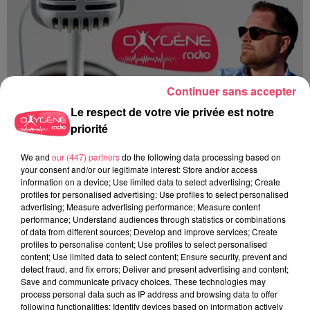
Continuer sans accepter
Le respect de votre vie privée est notre
priorité
We and
our (447) partners
do the following data processing based on
Du 14 au 30 août : 1er Open du Tennis Club de Tiercé
your consent and/or our legitimate interest: Store and/or access
information on a device; Use limited data to select advertising; Create
profiles for personalised advertising; Use profiles to select personalised
advertising; Measure advertising performance; Measure content
performance; Understand audiences through statistics or combinations
of data from different sources; Develop and improve services; Create
profiles to personalise content; Use profiles to select personalised
content; Use limited data to select content; Ensure security, prevent and
detect fraud, and fix errors; Deliver and present advertising and content;
Save and communicate privacy choices. These technologies may
process personal data such as IP address and browsing data to offer
following functionalities: Identify devices based on information actively