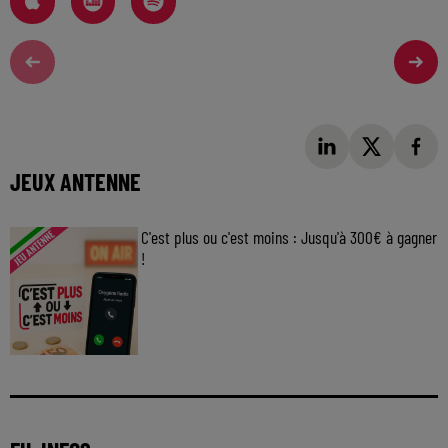
JEUX ANTENNE
C'est plus ou c'est moins : Jusqu'à 300€ à gagner
!
Jouez malin et visez le gros gain ! Chaque
jour à 8h50 avec Kris dans le Big Morning