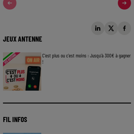
JEUX ANTENNE
C'est plus ou c'est moins : Jusqu'à 300€ à gagner
!
Jouez malin et visez le gros gain ! Chaque
jour à 8h50 avec Kris dans le Big Morning
FIL INFOS