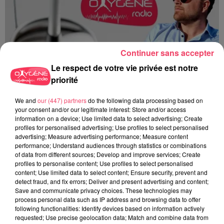
Continuer sans accepter
Le respect de votre vie privée est notre
priorité
Du 14 au 30 août : 1er Open du Tennis Club de Tiercé
We and
our (447) partners
do the following data processing based on
your consent and/or our legitimate interest: Store and/or access
information on a device; Use limited data to select advertising; Create
profiles for personalised advertising; Use profiles to select personalised
advertising; Measure advertising performance; Measure content
performance; Understand audiences through statistics or combinations
of data from different sources; Develop and improve services; Create
profiles to personalise content; Use profiles to select personalised
content; Use limited data to select content; Ensure security, prevent and
detect fraud, and fix errors; Deliver and present advertising and content;
Save and communicate privacy choices. These technologies may
process personal data such as IP address and browsing data to offer
following functionalities: Identify devices based on information actively
requested; Use precise geolocation data; Match and combine data from